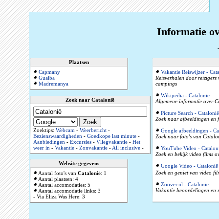
Informatie ov
Plaatsen
Capmany
Vakantie Reiswijzer - Cat
Gualba
Reisverhalen door reizigers
Madremanya
campings
Wikipedia - Catalonië
Zoek naar Catalonië
Algemene informatie over Ca
Picture Search - Catalonië
Zoek naar afbeeldingen en f
Zoektips:
Webcam
-
Weerbericht
-
Google afbeeldingen - Ca
Bezienswaardigheden
-
Goedkope last minute
-
Zoek naar foto's van Catalon
Aanbiedingen
-
Excursies
-
Vliegvakantie
-
Het
weer in
-
Vakantie
-
Zonvakantie
-
All inclusive
-
YouTube Video - Catalon
Zoek en bekijk video films o
Website gegevens
Google Video - Catalonië
Zoek en geniet van video fil
Aantal foto's van
Catalonië
: 1
Aantal plaatsen: 4
Zoover.nl - Catalonië
Aantal accomodaties: 5
Vakantie beoordelingen en r
Aantal accomodatie links: 3
- Via Eliza Was Here: 3