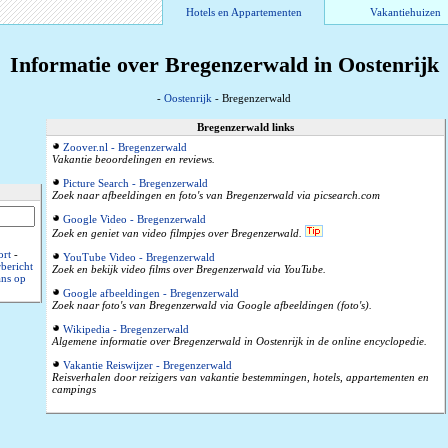
Hotels en Appartementen
Vakantiehuizen
Informatie over Bregenzerwald in Oostenrijk
-
Oostenrijk
- Bregenzerwald
Bregenzerwald links
Zoover.nl - Bregenzerwald
Vakantie beoordelingen en reviews.
Picture Search - Bregenzerwald
Zoek naar afbeeldingen en foto's van Bregenzerwald via picsearch.com
Google Video - Bregenzerwald
Zoek en geniet van video filmpjes over Bregenzerwald.
ort
-
YouTube Video - Bregenzerwald
bericht
Zoek en bekijk video films over Bregenzerwald via YouTube.
ns op
Google afbeeldingen - Bregenzerwald
Zoek naar foto's van Bregenzerwald via Google afbeeldingen (foto's).
Wikipedia - Bregenzerwald
Algemene informatie over Bregenzerwald in Oostenrijk in de online encyclopedie.
Vakantie Reiswijzer - Bregenzerwald
Reisverhalen door reizigers van vakantie bestemmingen, hotels, appartementen en
campings