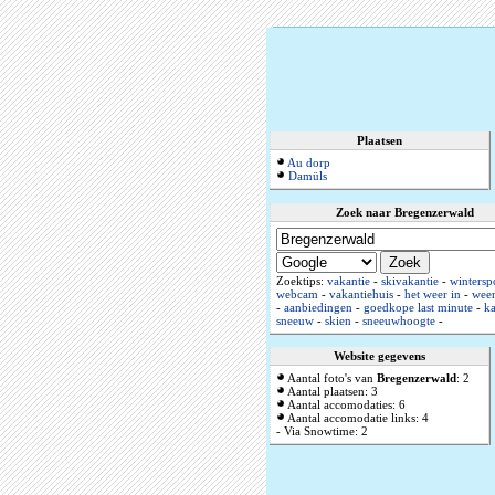
Plaatsen
Au dorp
Damüls
Zoek naar Bregenzerwald
Zoektips:
vakantie
-
skivakantie
-
wintersp
webcam
-
vakantiehuis
-
het weer in
-
weer
-
aanbiedingen
-
goedkope last minute
-
ka
sneeuw
-
skien
-
sneeuwhoogte
-
Website gegevens
Aantal foto's van
Bregenzerwald
: 2
Aantal plaatsen: 3
Aantal accomodaties: 6
Aantal accomodatie links: 4
- Via Snowtime: 2