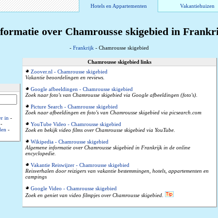
Hotels en Appartementen
Vakantiehuizen
formatie over Chamrousse skigebied in Frankr
-
Frankrijk
- Chamrousse skigebied
Chamrousse skigebied links
Zoover.nl - Chamrousse skigebied
Vakantie beoordelingen en reviews.
Google afbeeldingen - Chamrousse skigebied
Zoek naar foto's van Chamrousse skigebied via Google afbeeldingen (foto's).
Picture Search - Chamrousse skigebied
Zoek naar afbeeldingen en foto's van Chamrousse skigebied via picsearch.com
r in
-
-
YouTube Video - Chamrousse skigebied
den
-
Zoek en bekijk video films over Chamrousse skigebied via YouTube.
Wikipedia - Chamrousse skigebied
Algemene informatie over Chamrousse skigebied in Frankrijk in de online
encyclopedie.
Vakantie Reiswijzer - Chamrousse skigebied
Reisverhalen door reizigers van vakantie bestemmingen, hotels, appartementen en
campings
Google Video - Chamrousse skigebied
Zoek en geniet van video filmpjes over Chamrousse skigebied.