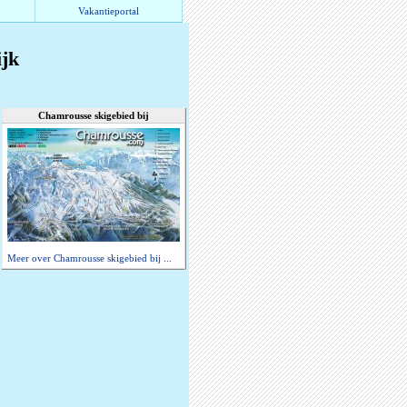
Vakantieportal
ijk
Chamrousse skigebied bij
Meer over Chamrousse skigebied bij ...