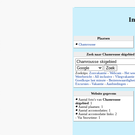
In
Plaatsen
Chamrousse
Zoek naar Chamrousse skigebied
Zoektips:
Zonvakantie
-
Webcam
-
Het wee
Weerbericht
-
All inclusive
-
Vliegvakantie
Goedkope last minute
-
Bezienswaardighe
Excursies
-
Vakantie
-
Aanbiedingen
-
Website gegevens
Aantal foto's van
Chamrousse
skigebied
: 1
Aantal plaatsen: 1
Aantal accomodaties: 1
Aantal accomodatie links: 2
- Via Snowtime: 1