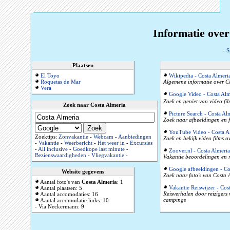
Informatie over
-
S
Plaatsen
El Toyo
Wikipedia - Costa Almeri
Roquetas de Mar
Algemene informatie over Co
Vera
Google Video - Costa Alm
Zoek en geniet van video fil
Zoek naar Costa Almeria
Picture Search - Costa Al
Zoek naar afbeeldingen en f
YouTube Video - Costa A
Zoektips:
Zonvakantie
-
Webcam
-
Aanbiedingen
Zoek en bekijk video films 
-
Vakantie
-
Weerbericht
-
Het weer in
-
Excursies
-
All inclusive
-
Goedkope last minute
-
Zoover.nl - Costa Almeria
Bezienswaardigheden
-
Vliegvakantie
-
Vakantie beoordelingen en r
Google afbeeldingen - Co
Website gegevens
Zoek naar foto's van Costa 
Aantal foto's van
Costa Almeria
: 1
Vakantie Reiswijzer - Cos
Aantal plaatsen: 5
Reisverhalen door reizigers
Aantal accomodaties: 16
campings
Aantal accomodatie links: 10
- Via Neckermann: 9