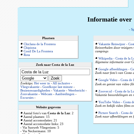
Informatie over 
-
Sp
Plaatsen
Chiclana de la Frontera
Vakantie Reiswijzer - Cos
Chipiona
Reisverhalen door reizigers
Conil De La Frontera
campings
Rota
Wikipedia - Costa de la L
Algemene informatie over Co
Zoek naar Costa de la Luz
Google afbeeldingen - Co
Zoek naar foto's van Costa d
Google Video - Costa de 
Zoektips:
Het weer in
-
All inclusive
-
Zoek en geniet van video fil
Vliegvakantie
-
Goedkope last minute
-
Bezienswaardigheden
-
Vakantie
-
Weerbericht
-
Zoover.nl - Costa de la L
Zonvakantie
-
Webcam
-
Aanbiedingen
-
Vakantie beoordelingen en r
Excursies
-
YouTube Video - Costa de
Zoek en bekijk video films o
Website gegevens
Picture Search - Costa de 
Aantal foto's van
Costa de la Luz
: 2
Zoek naar afbeeldingen en f
Aantal plaatsen: 15
Aantal accomodaties: 21
Aantal accomodatie links: 23
- Via Sunweb Vliegreizen: 5
- Via Neckermann: 10