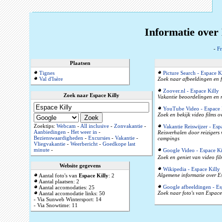
Informatie over 
-
Fr
Plaatsen
Tignes
Picture Search - Espace K
Val d'Isère
Zoek naar afbeeldingen en f
Zoover.nl - Espace Killy
Zoek naar Espace Killy
Vakantie beoordelingen en r
YouTube Video - Espace 
Zoek en bekijk video films o
Zoektips:
Webcam
-
All inclusive
-
Zonvakantie
-
Vakantie Reiswijzer - Esp
Aanbiedingen
-
Het weer in
-
Reisverhalen door reizigers
Bezienswaardigheden
-
Excursies
-
Vakantie
-
campings
Vliegvakantie
-
Weerbericht
-
Goedkope last
minute
-
Google Video - Espace Ki
Zoek en geniet van video fil
Website gegevens
Wikipedia - Espace Killy
Algemene informatie over Es
Aantal foto's van
Espace Killy
: 2
Aantal plaatsen: 2
Google afbeeldingen - Es
Aantal accomodaties: 25
Zoek naar foto's van Espace 
Aantal accomodatie links: 50
- Via Sunweb Wintersport: 14
- Via Snowtime: 11