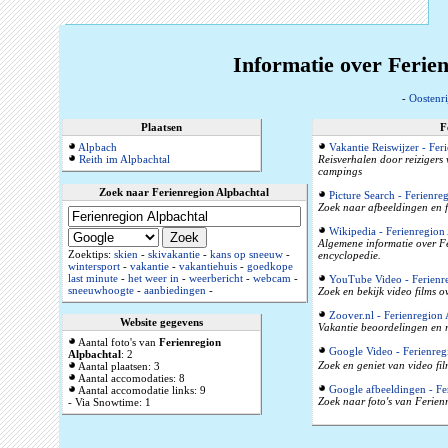
Informatie over Ferien
-
Oostenri
Plaatsen
F
Alpbach
Vakantie Reiswijzer - Fer
Reith im Alpbachtal
Reisverhalen door reizigers
campings
Zoek naar Ferienregion Alpbachtal
Picture Search - Ferienre
Zoek naar afbeeldingen en f
Wikipedia - Ferienregion
Algemene informatie over Fe
Zoektips:
skien
-
skivakantie
-
kans op sneeuw
-
encyclopedie.
wintersport
-
vakantie
-
vakantiehuis
-
goedkope
last minute
-
het weer in
-
weerbericht
-
webcam
-
YouTube Video - Ferienre
sneeuwhoogte
-
aanbiedingen
-
Zoek en bekijk video films 
Zoover.nl - Ferienregion 
Website gegevens
Vakantie beoordelingen en r
Aantal foto's van
Ferienregion
Google Video - Ferienreg
Alpbachtal
: 2
Zoek en geniet van video fi
Aantal plaatsen: 3
Aantal accomodaties: 8
Google afbeeldingen - Fe
Aantal accomodatie links: 9
Zoek naar foto's van Ferien
- Via Snowtime: 1