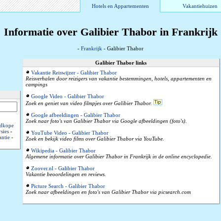
Hotels en Appartementen
Vakantiehuizen
Informatie over Galibier Thabor in Frankrijk
-
Frankrijk
- Galibier Thabor
Galibier Thabor links
Vakantie Reiswijzer - Galibier Thabor
Reisverhalen door reizigers van vakantie bestemmingen, hotels, appartementen en
campings
Google Video - Galibier Thabor
Zoek en geniet van video filmpjes over Galibier Thabor.
Google afbeeldingen - Galibier Thabor
Zoek naar foto's van Galibier Thabor via Google afbeeldingen (foto's).
dkope
sies
-
YouTube Video - Galibier Thabor
ntie
-
Zoek en bekijk video films over Galibier Thabor via YouTube.
Wikipedia - Galibier Thabor
Algemene informatie over Galibier Thabor in Frankrijk in de online encyclopedie.
Zoover.nl - Galibier Thabor
Vakantie beoordelingen en reviews.
Picture Search - Galibier Thabor
Zoek naar afbeeldingen en foto's van Galibier Thabor via picsearch.com