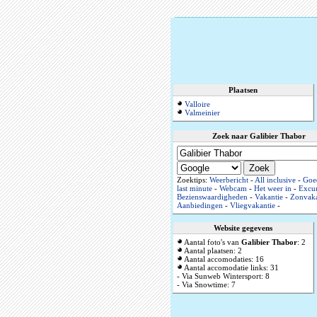
Plaatsen
Valloire
Valmeinier
Zoek naar Galibier Thabor
Zoektips:
Weerbericht
-
All inclusive
-
Goe
last minute
-
Webcam
-
Het weer in
-
Excur
Bezienswaardigheden
-
Vakantie
-
Zonvaka
Aanbiedingen
-
Vliegvakantie
-
Website gegevens
Aantal foto's van
Galibier Thabor
: 2
Aantal plaatsen: 2
Aantal accomodaties: 16
Aantal accomodatie links: 31
- Via Sunweb Wintersport: 8
- Via Snowtime: 7