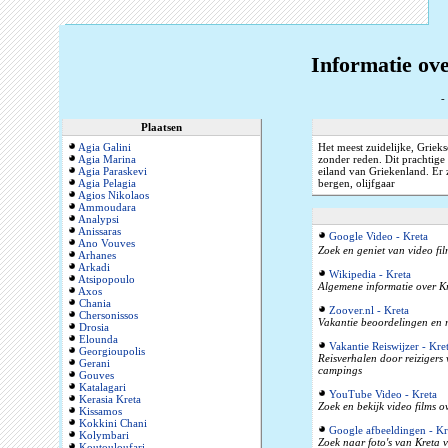
Informatie ov
-
Plaatsen
Agia Galini
Het meest zuidelijke, Griekse
Agia Marina
zonder reden. Dit prachtige 
Agia Paraskevi
eiland van Griekenland. Er 
Agia Pelagia
bergen, olijfgaar
Agios Nikolaos
Ammoudara
Analypsi
Anissaras
Google Video - Kreta
Ano Vouves
Zoek en geniet van video fil
Arhanes
Arkadi
Wikipedia - Kreta
Atsipopoulo
Algemene informatie over Kr
Axos
Chania
Zoover.nl - Kreta
Chersonissos
Vakantie beoordelingen en r
Drosia
Elounda
Vakantie Reiswijzer - Kre
Georgioupolis
Reisverhalen door reizigers
Gerani
campings
Gouves
Katalagari
YouTube Video - Kreta
Kerasia Kreta
Zoek en bekijk video films o
Kissamos
Kokkini Chani
Google afbeeldingen - Kr
Kolymbari
Zoek naar foto's van Kreta v
Koutouloufari