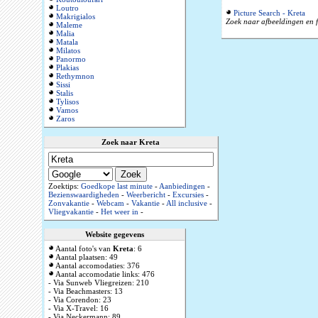
Loutro
Picture Search - Kreta
Makrigialos
Zoek naar afbeeldingen en f
Maleme
Malia
Matala
Milatos
Panormo
Plakias
Rethymnon
Sissi
Stalis
Tylisos
Vamos
Zaros
Zoek naar Kreta
Zoektips:
Goedkope last minute
-
Aanbiedingen
-
Bezienswaardigheden
-
Weerbericht
-
Excursies
-
Zonvakantie
-
Webcam
-
Vakantie
-
All inclusive
-
Vliegvakantie
-
Het weer in
-
Website gegevens
Aantal foto's van
Kreta
: 6
Aantal plaatsen: 49
Aantal accomodaties: 376
Aantal accomodatie links: 476
- Via Sunweb Vliegreizen: 210
- Via Beachmasters: 13
- Via Corendon: 23
- Via X-Travel: 16
- Via Neckermann: 89