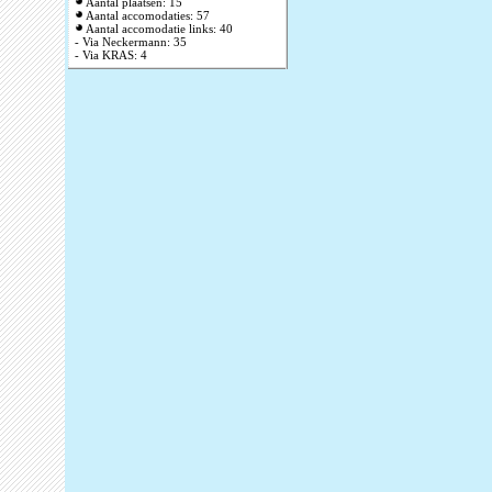
Aantal plaatsen: 15
Aantal accomodaties: 57
Aantal accomodatie links: 40
- Via Neckermann: 35
- Via KRAS: 4