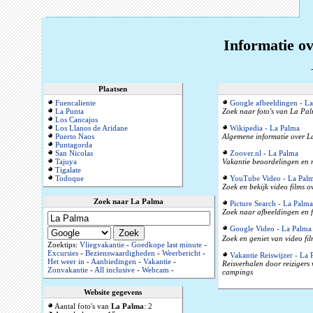
Informatie o
Plaatsen
Fuencaliente
Google afbeeldingen - L
La Punta
Zoek naar foto's van La Pal
Los Cancajos
Los Llanos de Aridane
Wikipedia - La Palma
Puerto Naos
Algemene informatie over La
Puntagorda
San Nicolas
Zoover.nl - La Palma
Tajuya
Vakantie beoordelingen en r
Tigalate
Todoque
YouTube Video - La Pal
Zoek en bekijk video films 
Zoek naar La Palma
Picture Search - La Palma
Zoek naar afbeeldingen en 
Google Video - La Palma
Zoek en geniet van video fi
Zoektips:
Vliegvakantie
-
Goedkope last minute
-
Excursies
-
Bezienswaardigheden
-
Weerbericht
-
Vakantie Reiswijzer - La 
Het weer in
-
Aanbiedingen
-
Vakantie
-
Reisverhalen door reizigers
Zonvakantie
-
All inclusive
-
Webcam
-
campings
Website gegevens
Aantal foto's van
La Palma
: 2