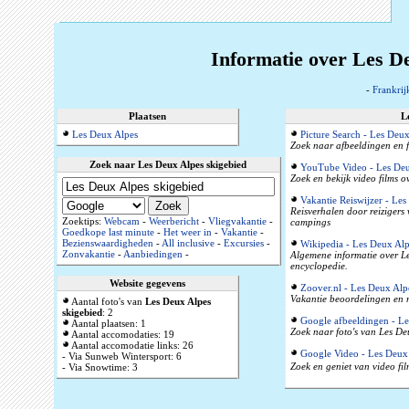
Informatie over Les De
-
Frankrij
Plaatsen
L
Les Deux Alpes
Picture Search - Les Deux
Zoek naar afbeeldingen en f
Zoek naar Les Deux Alpes skigebied
YouTube Video - Les Deu
Zoek en bekijk video films 
Vakantie Reiswijzer - Les
Reisverhalen door reizigers
Zoektips:
Webcam
-
Weerbericht
-
Vliegvakantie
-
campings
Goedkope last minute
-
Het weer in
-
Vakantie
-
Bezienswaardigheden
-
All inclusive
-
Excursies
-
Wikipedia - Les Deux Alp
Zonvakantie
-
Aanbiedingen
-
Algemene informatie over Le
encyclopedie.
Website gegevens
Zoover.nl - Les Deux Alp
Vakantie beoordelingen en r
Aantal foto's van
Les Deux Alpes
skigebied
: 2
Google afbeeldingen - Le
Aantal plaatsen: 1
Zoek naar foto's van Les Deu
Aantal accomodaties: 19
Aantal accomodatie links: 26
Google Video - Les Deux 
- Via Sunweb Wintersport: 6
Zoek en geniet van video fil
- Via Snowtime: 3