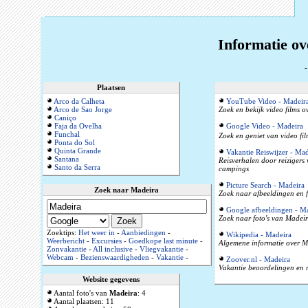
Informatie ov
Plaatsen
Arco da Calheta
YouTube Video - Madeir
Arco de Sao Jorge
Zoek en bekijk video films 
Caniço
Faja da Ovelha
Google Video - Madeira
Funchal
Zoek en geniet van video fi
Ponta do Sol
Quinta Grande
Vakantie Reiswijzer - Mad
Santana
Reisverhalen door reizigers
Santo da Serra
campings
Picture Search - Madeira
Zoek naar Madeira
Zoek naar afbeeldingen en f
Google afbeeldingen - M
Zoek naar foto's van Madeir
Zoektips:
Het weer in
-
Aanbiedingen
-
Wikipedia - Madeira
Weerbericht
-
Excursies
-
Goedkope last minute
-
Algemene informatie over Ma
Zonvakantie
-
All inclusive
-
Vliegvakantie
-
Webcam
-
Bezienswaardigheden
-
Vakantie
-
Zoover.nl - Madeira
Vakantie beoordelingen en r
Website gegevens
Aantal foto's van
Madeira
: 4
Aantal plaatsen: 11