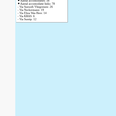
Aantal accomodaties: 58
Aantal accomodatie links: 78
- Via Sunweb Vliegreizen: 26
- Via Neckermann: 19
- Via Eliza Was Here: 14
- Via KRAS: 6
- Via Suntip: 12