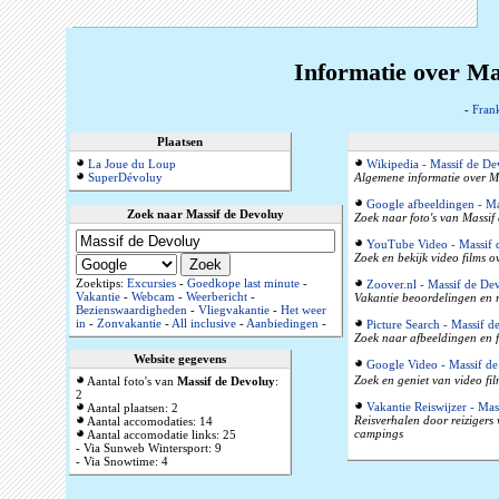
Informatie over Ma
-
Frank
Plaatsen
La Joue du Loup
Wikipedia - Massif de De
SuperDévoluy
Algemene informatie over Ma
Google afbeeldingen - Ma
Zoek naar Massif de Devoluy
Zoek naar foto's van Massif
YouTube Video - Massif 
Zoek en bekijk video films 
Zoektips:
Excursies
-
Goedkope last minute
-
Zoover.nl - Massif de De
Vakantie
-
Webcam
-
Weerbericht
-
Vakantie beoordelingen en r
Bezienswaardigheden
-
Vliegvakantie
-
Het weer
in
-
Zonvakantie
-
All inclusive
-
Aanbiedingen
-
Picture Search - Massif 
Zoek naar afbeeldingen en f
Website gegevens
Google Video - Massif d
Zoek en geniet van video fil
Aantal foto's van
Massif de Devoluy
:
2
Vakantie Reiswijzer - Ma
Aantal plaatsen: 2
Reisverhalen door reizigers
Aantal accomodaties: 14
campings
Aantal accomodatie links: 25
- Via Sunweb Wintersport: 9
- Via Snowtime: 4