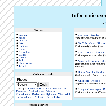
Informatie ove
-
G
Plaatsen
Faliraki
Zoover.nl - Rhodos
Fanes
Vakantie beoordelingen en r
Ialyssos
Ixia
YouTube Video - Rhodos
Kalithea
Zoek en bekijk video films 
Kiotari
Kolymbia
Google Video - Rhodos
Lardos
Zoek en geniet van video fi
Lindos
Pefki
Vakantie Reiswijzer - Rh
Rhodos-Stad
Reisverhalen door reizigers
Trianda
campings
Picture Search - Rhodos
Zoek naar Rhodos
Zoek naar afbeeldingen en 
Wikipedia - Rhodos
Algemene informatie over Rh
Zoektips:
Goedkope last minute
-
Het weer in
-
Google afbeeldingen - R
Excursies
-
Aanbiedingen
-
Webcam
-
Zoek naar foto's van Rhodos
Zonvakantie
-
Bezienswaardigheden
-
Weerbericht
-
Vliegvakantie
-
Vakantie
-
All inclusive
-
Website gegevens