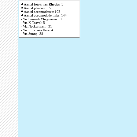
Aantal foto's van
Rhodos
: 5
Aantal plaatsen: 15
Aantal accomodaties: 102
Aantal accomodatie links: 144
- Via Sunweb Vliegreizen: 52
- Via X-Travel: 5
- Via Neckermann: 31
- Via Eliza Was Here: 4
- Via Suntip: 38