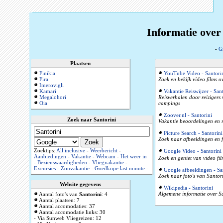
Informatie over
-
G
Plaatsen
Finikia
YouTube Video - Santori
Fira
Zoek en bekijk video films o
Imerovigli
Kamari
Vakantie Reiswijzer - Sant
Megalohori
Reisverhalen door reizigers
Oia
campings
Zoover.nl - Santorini
Zoek naar Santorini
Vakantie beoordelingen en r
Picture Search - Santorini
Zoek naar afbeeldingen en f
Zoektips:
All inclusive
-
Weerbericht
-
Google Video - Santorini
Aanbiedingen
-
Vakantie
-
Webcam
-
Het weer in
Zoek en geniet van video fil
-
Bezienswaardigheden
-
Vliegvakantie
-
Excursies
-
Zonvakantie
-
Goedkope last minute
-
Google afbeeldingen - Sa
Zoek naar foto's van Santori
Website gegevens
Wikipedia - Santorini
Algemene informatie over Sa
Aantal foto's van
Santorini
: 4
Aantal plaatsen: 7
Aantal accomodaties: 37
Aantal accomodatie links: 30
- Via Sunweb Vliegreizen: 12