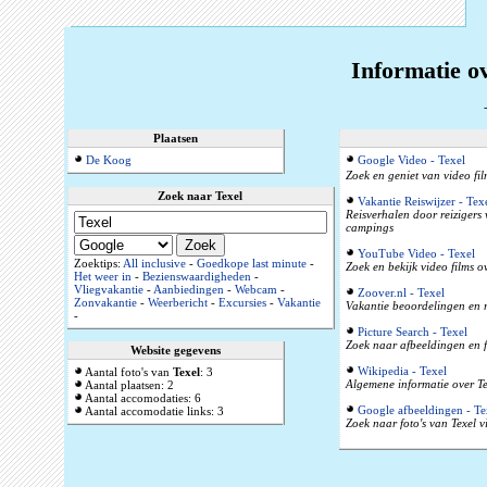
Informatie o
Plaatsen
De Koog
Google Video - Texel
Zoek en geniet van video fil
Zoek naar Texel
Vakantie Reiswijzer - Tex
Reisverhalen door reizigers
campings
YouTube Video - Texel
Zoektips:
All inclusive
-
Goedkope last minute
-
Zoek en bekijk video films o
Het weer in
-
Bezienswaardigheden
-
Vliegvakantie
-
Aanbiedingen
-
Webcam
-
Zoover.nl - Texel
Zonvakantie
-
Weerbericht
-
Excursies
-
Vakantie
Vakantie beoordelingen en r
-
Picture Search - Texel
Zoek naar afbeeldingen en f
Website gegevens
Wikipedia - Texel
Aantal foto's van
Texel
: 3
Algemene informatie over Te
Aantal plaatsen: 2
Aantal accomodaties: 6
Google afbeeldingen - Te
Aantal accomodatie links: 3
Zoek naar foto's van Texel v