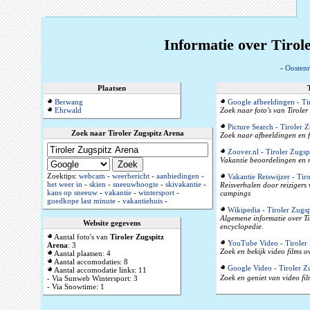
Informatie over Tirol
-
Oostenr
Plaatsen
Berwang
Google afbeeldingen - Ti
Ehrwald
Zoek naar foto's van Tiroler
Picture Search - Tiroler 
Zoek naar Tiroler Zugspitz Arena
Zoek naar afbeeldingen en f
Zoover.nl - Tiroler Zugsp
Vakantie beoordelingen en r
Zoektips:
webcam
-
weerbericht
-
aanbiedingen
-
Vakantie Reiswijzer - Tir
het weer in
-
skien
-
sneeuwhoogte
-
skivakantie
-
Reisverhalen door reizigers
kans op sneeuw
-
vakantie
-
wintersport
-
campings
goedkope last minute
-
vakantiehuis
-
Wikipedia - Tiroler Zugsp
Algemene informatie over Tir
Website gegevens
encyclopedie.
Aantal foto's van
Tiroler Zugspitz
YouTube Video - Tiroler 
Arena
: 3
Zoek en bekijk video films o
Aantal plaatsen: 4
Aantal accomodaties: 8
Google Video - Tiroler Z
Aantal accomodatie links: 11
Zoek en geniet van video fil
- Via Sunweb Wintersport: 3
- Via Snowtime: 1