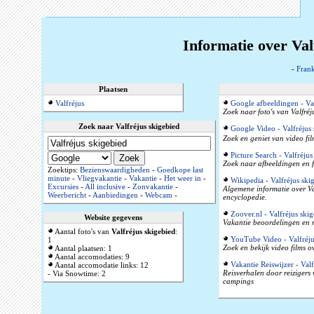
Informatie over Val
-
Frank
Plaatsen
Valfréjus
Google afbeeldingen - Val
Zoek naar foto's van Valfréj
Zoek naar Valfréjus skigebied
Google Video - Valfréjus 
Zoek en geniet van video fil
Picture Search - Valfréjus
Zoek naar afbeeldingen en f
Zoektips:
Bezienswaardigheden
-
Goedkope last
minute
-
Vliegvakantie
-
Vakantie
-
Het weer in
-
Wikipedia - Valfréjus ski
Excursies
-
All inclusive
-
Zonvakantie
-
Algemene informatie over Val
Weerbericht
-
Aanbiedingen
-
Webcam
-
encyclopedie.
Zoover.nl - Valfréjus ski
Website gegevens
Vakantie beoordelingen en r
Aantal foto's van
Valfréjus skigebied
:
YouTube Video - Valfréju
1
Zoek en bekijk video films o
Aantal plaatsen: 1
Aantal accomodaties: 9
Vakantie Reiswijzer - Valf
Aantal accomodatie links: 12
Reisverhalen door reizigers
- Via Snowtime: 2
campings