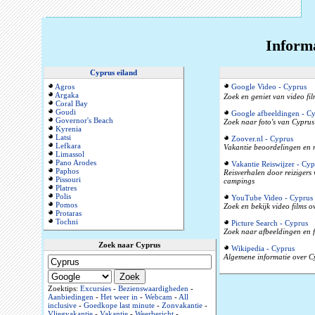
Inform
Cyprus eiland
Agros
Google Video - Cyprus
Argaka
Zoek en geniet van video fil
Coral Bay
Goudi
Google afbeeldingen - C
Governor's Beach
Zoek naar foto's van Cyprus 
Kyrenia
Latsi
Zoover.nl - Cyprus
Lefkara
Vakantie beoordelingen en r
Limassol
Pano Arodes
Vakantie Reiswijzer - Cyp
Paphos
Reisverhalen door reizigers
Pissouri
campings
Platres
Polis
YouTube Video - Cyprus
Pomos
Zoek en bekijk video films 
Protaras
Tochni
Picture Search - Cyprus
Zoek naar afbeeldingen en f
Zoek naar Cyprus
Wikipedia - Cyprus
Algemene informatie over Cy
Zoektips:
Excursies
-
Bezienswaardigheden
-
Aanbiedingen
-
Het weer in
-
Webcam
-
All
inclusive
-
Goedkope last minute
-
Zonvakantie
-
Vliegvakantie
-
Vakantie
-
Weerbericht
-