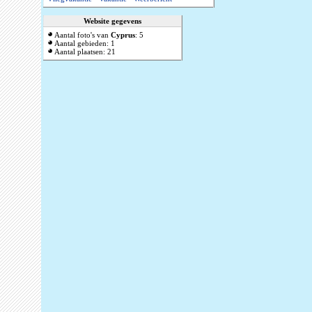
Website gegevens
Aantal foto's van
Cyprus
: 5
Aantal gebieden: 1
Aantal plaatsen: 21