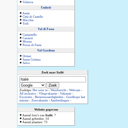
Volterra
Umbrië
Assisi
Città di Castello
Macchie
Todi
Val di Fassa
Campitello
Canazei
Moena
Pozza di Fassa
Val Gardena
Ortisei
Santa Cristina
Selva
Zoek naar Italië
Zoektips:
Het weer in
-
Weerbericht
-
Webcam
-
All inclusive
-
Vliegvakantie
-
Vakantie
-
Excursies
-
Bezienswaardigheden
-
Goedkope last
minute
-
Zonvakantie
-
Aanbiedingen
-
Website gegevens
Aantal foto's van
Italië
: 7
Aantal gebieden: 14
Aantal plaatsen: 73