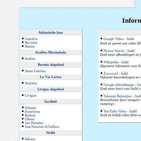
Inform
Adriatische kust
Cattolica
Google Video - Italië
Riccione
Zoek en geniet van video film
Rimini
Picture Search - Italië
Arabba-Marmolada
Zoek naar afbeeldingen en fo
Arabba
Wikipedia - Italië
Bormio skigebied
Algemene informatie over Ita
Santa Caterina
Zoover.nl - Italië
La Via Lattea
Vakantie beoordelingen en r
Sestrière
Google afbeeldingen - Ita
Zoek naar foto's van Italië 
Livigno skigebied
Livigno
Vakantie Reiswijzer - Itali
Reisverhalen door reizigers
Sardinië
campings
Arbatax
YouTube Video - Italië
Arzachena
Zoek en bekijk video films o
Budoni
Oliena
San Pantaleo
Sant'Antonio di Gallura
Sicilië
Adrano