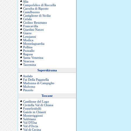
Alia
Campofelice di Roccella
Carruba di Riposto
Castelbuono
Castiglione di Sicilia
Cefalu
Ciolino Resuttano
Francavilla
Giardini Naxos
Giarre
Letojanni
Modica
Montelaguardia
Pollina
Pozzallo
Ragusa
Santa Venerina
Siracusa
Taormina
Superskirama
Andalo
Fai Della Paganella
Madonna di Campiglio
Molveno
Pinzolo
Toscane
Castilione del Lago
Civitella Val di Chiana
Fontefiridolfi
Gaiole in Chianti
Monteriggioni
Subbiano
Val D'Elsa
Val d'Orcia
Val di Cecina