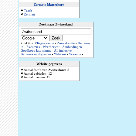
Zermatt-Matterhorn
Täsch
Zermatt
Zoek naar Zwitserland
Zoektips:
Vliegvakantie
-
Zonvakantie
-
Het weer
in
-
Excursies
-
Weerbericht
-
Aanbiedingen
-
Goedkope last minute
-
All inclusive
-
Bezienswaardigheden
-
Webcam
-
Vakantie
-
Website gegevens
Aantal foto's van
Zwitserland
: 5
Aantal gebieden: 12
Aantal plaatsen: 19