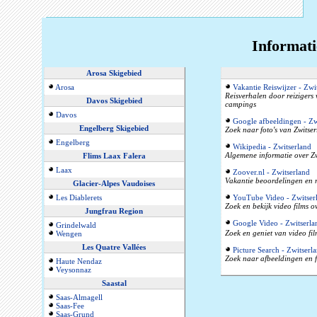
Informati
Arosa Skigebied
Arosa
Vakantie Reiswijzer - Zwi
Reisverhalen door reizigers
Davos Skigebied
campings
Davos
Google afbeeldingen - Zw
Engelberg Skigebied
Zoek naar foto's van Zwitser
Engelberg
Wikipedia - Zwitserland
Algemene informatie over Zw
Flims Laax Falera
Laax
Zoover.nl - Zwitserland
Vakantie beoordelingen en r
Glacier-Alpes Vaudoises
Les Diablerets
YouTube Video - Zwitser
Zoek en bekijk video films o
Jungfrau Region
Google Video - Zwitserla
Grindelwald
Zoek en geniet van video fil
Wengen
Les Quatre Vallées
Picture Search - Zwitserl
Zoek naar afbeeldingen en f
Haute Nendaz
Veysonnaz
Saastal
Saas-Almagell
Saas-Fee
Saas-Grund