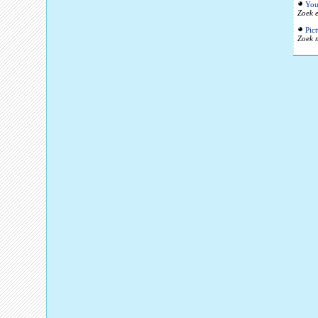
You
Zoek e
Pic
Zoek n