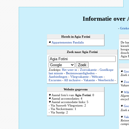
Informatie over 
-
Grieke
Hotels in Agia Fotini
Appartementen Pandalis
De bad
kiezel
hoogse
Zoek naar Agia Fotini
douch
Agia F
Zoektips:
Het weer in
-
Zonvakantie
-
Goedkope
Goo
last minute
-
Bezienswaardigheden
-
Zoek n
Aanbiedingen
-
Vliegvakantie
-
Webcam
-
Excursies
-
All inclusive
-
Vakantie
-
Weerbericht
-
Zoo
Vakant
Website gegevens
Wik
Aantal foto's van
Agia Fotini
: 0
Algeme
Aantal accomodaties: 4
encyc
Aantal accomodatie links: 5
- Via Sunweb Vliegreizen: 2
Goo
- Via Neckermann: 1
Zoek e
- Via Suntip: 2
Vak
Reisve
campi