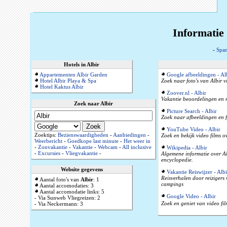
Informatie 
-
Span
Hotels in Albir
Appartementen Albir Garden
Google afbeeldingen - Al
Hotel Albir Playa & Spa
Zoek naar foto's van Albir v
Hotel Kaktus Albir
Zoover.nl - Albir
Vakantie beoordelingen en r
Zoek naar Albir
Picture Search - Albir
Zoek naar afbeeldingen en f
YouTube Video - Albir
Zoektips:
Bezienswaardigheden
-
Aanbiedingen
-
Zoek en bekijk video films o
Weerbericht
-
Goedkope last minute
-
Het weer in
-
Zonvakantie
-
Vakantie
-
Webcam
-
All inclusive
Wikipedia - Albir
-
Excursies
-
Vliegvakantie
-
Algemene informatie over Al
encyclopedie.
Website gegevens
Vakantie Reiswijzer - Albi
Reisverhalen door reizigers
Aantal foto's van
Albir
: 1
campings
Aantal accomodaties: 3
Aantal accomodatie links: 5
Google Video - Albir
- Via Sunweb Vliegreizen: 2
Zoek en geniet van video fil
- Via Neckermann: 3