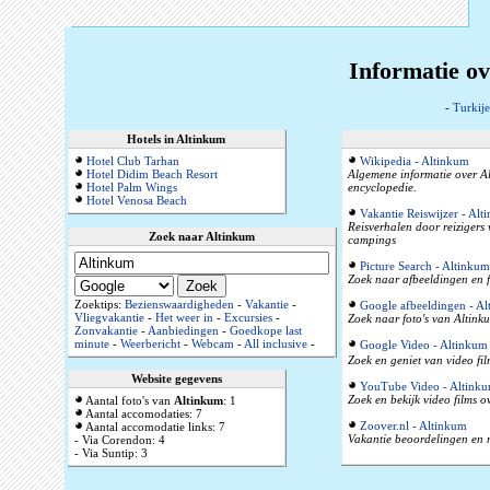
Informatie ov
-
Turkije
Hotels in Altinkum
Hotel Club Tarhan
Wikipedia - Altinkum
Hotel Didim Beach Resort
Algemene informatie over Alt
Hotel Palm Wings
encyclopedie.
Hotel Venosa Beach
Vakantie Reiswijzer - Alt
Reisverhalen door reizigers
Zoek naar Altinkum
campings
Picture Search - Altinkum
Zoek naar afbeeldingen en f
Zoektips:
Bezienswaardigheden
-
Vakantie
-
Google afbeeldingen - A
Vliegvakantie
-
Het weer in
-
Excursies
-
Zoek naar foto's van Altinku
Zonvakantie
-
Aanbiedingen
-
Goedkope last
minute
-
Weerbericht
-
Webcam
-
All inclusive
-
Google Video - Altinkum
Zoek en geniet van video fil
Website gegevens
YouTube Video - Altink
Zoek en bekijk video films o
Aantal foto's van
Altinkum
: 1
Aantal accomodaties: 7
Zoover.nl - Altinkum
Aantal accomodatie links: 7
Vakantie beoordelingen en r
- Via Corendon: 4
- Via Suntip: 3