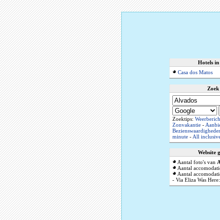
Hotels in
Casa dos Matos
Zoek
Zoektips:
Weerberich
Zonvakantie
-
Aanbi
Bezienswaardighede
minute
-
All inclusiv
Website 
Aantal foto's van
A
Aantal accomodati
Aantal accomodatie
- Via Eliza Was Here: