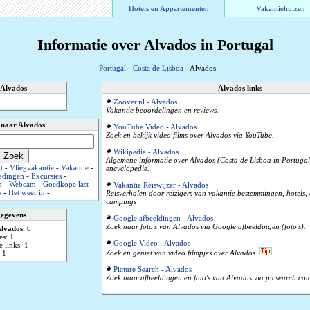
Hotels en Appartementen
Vakantiehuizen
Informatie over Alvados in Portugal
-
Portugal
-
Costa de Lisboa
- Alvados
 Alvados
Alvados links
Zoover.nl - Alvados
Vakantie beoordelingen en reviews.
 naar Alvados
YouTube Video - Alvados
Zoek en bekijk video films over Alvados via YouTube.
Wikipedia - Alvados
Algemene informatie over Alvados (Costa de Lisboa in Portugal
t
-
Vliegvakantie
-
Vakantie
-
encyclopedie.
edingen
-
Excursies
-
n
-
Webcam
-
Goedkope last
Vakantie Reiswijzer - Alvados
e
-
Het weer in
-
Reisverhalen door reizigers van vakantie bestemmingen, hotels
campings
gegevens
Google afbeeldingen - Alvados
Zoek naar foto's van Alvados via Google afbeeldingen (foto's).
lvados
: 0
es: 1
Google Video - Alvados
 links: 1
Zoek en geniet van video filmpjes over Alvados.
 1
Picture Search - Alvados
Zoek naar afbeeldingen en foto's van Alvados via picsearch.co