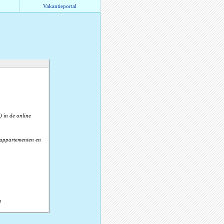
Vakantieportal
) in de online
, appartementen en
m