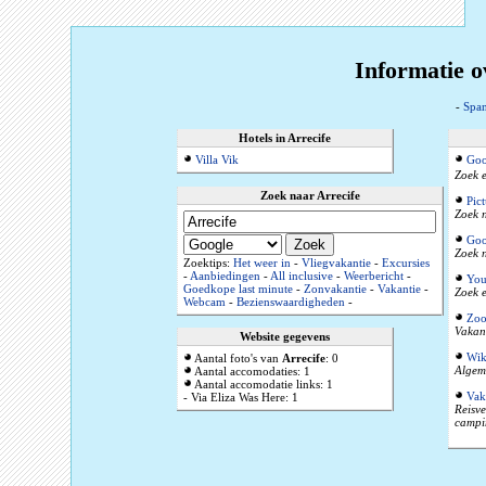
Informatie o
-
Span
Hotels in Arrecife
Villa Vik
Goo
Zoek e
Zoek naar Arrecife
Pic
Zoek n
Goo
Zoek n
Zoektips:
Het weer in
-
Vliegvakantie
-
Excursies
-
Aanbiedingen
-
All inclusive
-
Weerbericht
-
You
Goedkope last minute
-
Zonvakantie
-
Vakantie
-
Zoek e
Webcam
-
Bezienswaardigheden
-
Zoo
Vakant
Website gegevens
Wik
Aantal foto's van
Arrecife
: 0
Algeme
Aantal accomodaties: 1
Aantal accomodatie links: 1
Vak
- Via Eliza Was Here: 1
Reisve
campi