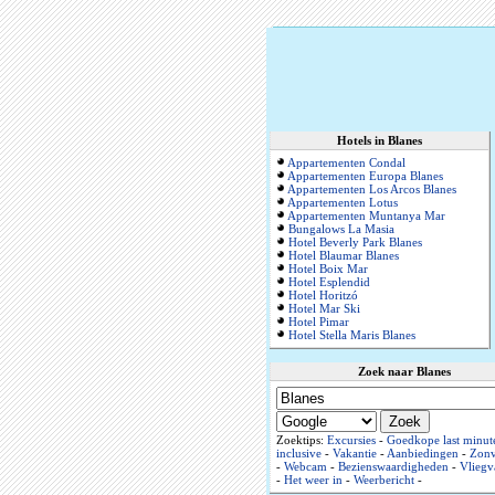
Hotels in Blanes
Appartementen Condal
Appartementen Europa Blanes
Appartementen Los Arcos Blanes
Appartementen Lotus
Appartementen Muntanya Mar
Bungalows La Masia
Hotel Beverly Park Blanes
Hotel Blaumar Blanes
Hotel Boix Mar
Hotel Esplendid
Hotel Horitzó
Hotel Mar Ski
Hotel Pimar
Hotel Stella Maris Blanes
Zoek naar Blanes
Zoektips:
Excursies
-
Goedkope last minut
inclusive
-
Vakantie
-
Aanbiedingen
-
Zonv
-
Webcam
-
Bezienswaardigheden
-
Vliegv
-
Het weer in
-
Weerbericht
-