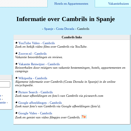
Hotels en Appartementen
Vakantiehuizen
Informatie over Cambrils in Spanje
-
Spanje
-
Costa Dorada
- Cambrils
Cambrils links
YouTube Video - Cambrils
Zoek en bekijk video films over Cambrils via YouTube.
Zoover.nl - Cambrils
Vakantie beoordelingen en reviews.
Vakantie Reiswijzer - Cambrils
Reisverhalen door reizigers van vakantie bestemmingen, hotels, appartementen en
campings
Wikipedia - Cambrils
Algemene informatie over Cambrils (Costa Dorada in Spanje) in de online
encyclopedie.
Picture Search - Cambrils
s
-
Zoek naar afbeeldingen en foto's van Cambrils via picsearch.com
n
-
ntie
-
Google afbeeldingen - Cambrils
Zoek naar foto's van Cambrils via Google afbeeldingen (foto's).
Google Video - Cambrils
Zoek en geniet van video filmpjes over Cambrils.