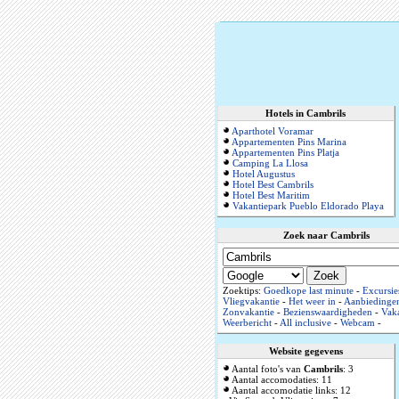
Hotels in Cambrils
Aparthotel Voramar
Appartementen Pins Marina
Appartementen Pins Platja
Camping La Llosa
Hotel Augustus
Hotel Best Cambrils
Hotel Best Maritim
Vakantiepark Pueblo Eldorado Playa
Zoek naar Cambrils
Zoektips:
Goedkope last minute
-
Excursie
Vliegvakantie
-
Het weer in
-
Aanbiedinge
Zonvakantie
-
Bezienswaardigheden
-
Vaka
Weerbericht
-
All inclusive
-
Webcam
-
Website gegevens
Aantal foto's van
Cambrils
: 3
Aantal accomodaties: 11
Aantal accomodatie links: 12