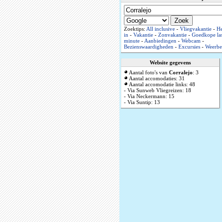
Zoektips:
All inclusive
-
Vliegvakantie
-
He
in
-
Vakantie
-
Zonvakantie
-
Goedkope las
minute
-
Aanbiedingen
-
Webcam
-
Bezienswaardigheden
-
Excursies
-
Weerbe
Website gegevens
Aantal foto's van
Corralejo
: 3
Aantal accomodaties: 31
Aantal accomodatie links: 48
- Via Sunweb Vliegreizen: 18
- Via Neckermann: 15
- Via Suntip: 13