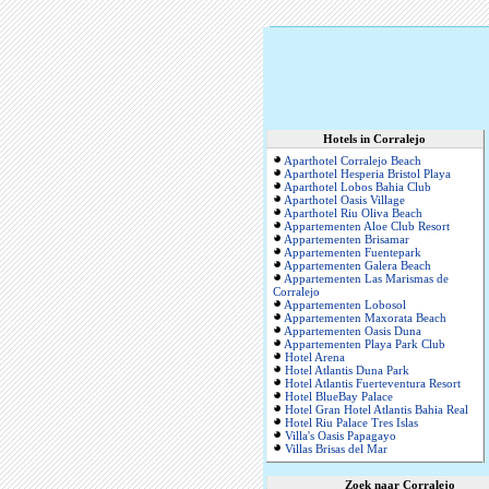
Hotels in Corralejo
Aparthotel Corralejo Beach
Aparthotel Hesperia Bristol Playa
Aparthotel Lobos Bahia Club
Aparthotel Oasis Village
Aparthotel Riu Oliva Beach
Appartementen Aloe Club Resort
Appartementen Brisamar
Appartementen Fuentepark
Appartementen Galera Beach
Appartementen Las Marismas de
Corralejo
Appartementen Lobosol
Appartementen Maxorata Beach
Appartementen Oasis Duna
Appartementen Playa Park Club
Hotel Arena
Hotel Atlantis Duna Park
Hotel Atlantis Fuerteventura Resort
Hotel BlueBay Palace
Hotel Gran Hotel Atlantis Bahia Real
Hotel Riu Palace Tres Islas
Villa's Oasis Papagayo
Villas Brisas del Mar
Zoek naar Corralejo