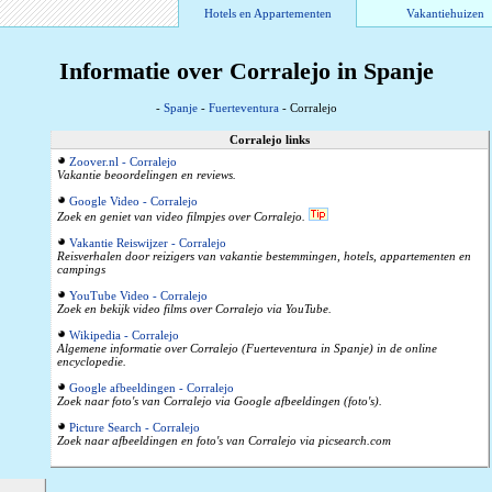
Hotels en Appartementen
Vakantiehuizen
Informatie over Corralejo in Spanje
-
Spanje
-
Fuerteventura
- Corralejo
Corralejo links
Zoover.nl - Corralejo
Vakantie beoordelingen en reviews.
Google Video - Corralejo
Zoek en geniet van video filmpjes over Corralejo.
Vakantie Reiswijzer - Corralejo
Reisverhalen door reizigers van vakantie bestemmingen, hotels, appartementen en
campings
YouTube Video - Corralejo
Zoek en bekijk video films over Corralejo via YouTube.
Wikipedia - Corralejo
Algemene informatie over Corralejo (Fuerteventura in Spanje) in de online
encyclopedie.
Google afbeeldingen - Corralejo
Zoek naar foto's van Corralejo via Google afbeeldingen (foto's).
Picture Search - Corralejo
Zoek naar afbeeldingen en foto's van Corralejo via picsearch.com