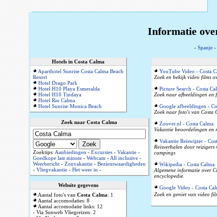
Informatie ove
-
Spanje
Hotels in Costa Calma
Aparthotel Sunrise Costa Calma Beach
YouTube Video - Costa C
Resort
Zoek en bekijk video films 
Hotel Drago Park
Hotel H10 Playa Esmeralda
Picture Search - Costa Ca
Hotel H10 Tindaya
Zoek naar afbeeldingen en f
Hotel Rio Calma
Hotel Sunrise Monica Beach
Google afbeeldingen - Co
Zoek naar foto's van Costa 
Zoek naar Costa Calma
Zoover.nl - Costa Calma
Vakantie beoordelingen en r
Vakantie Reiswijzer - Cos
Reisverhalen door reizigers
Zoektips:
Aanbiedingen
-
Excursies
-
Vakantie
-
campings
Goedkope last minute
-
Webcam
-
All inclusive
-
Weerbericht
-
Zonvakantie
-
Bezienswaardigheden
Wikipedia - Costa Calma
-
Vliegvakantie
-
Het weer in
-
Algemene informatie over Co
encyclopedie.
Website gegevens
Google Video - Costa Ca
Zoek en geniet van video fi
Aantal foto's van
Costa Calma
: 1
Aantal accomodaties: 8
Aantal accomodatie links: 12
- Via Sunweb Vliegreizen: 2