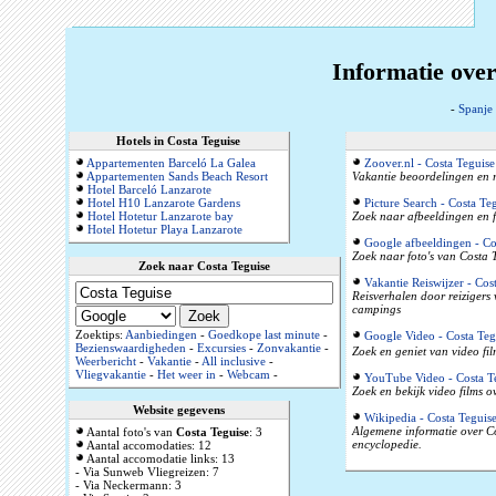
Informatie over
-
Spanje
Hotels in Costa Teguise
Appartementen Barceló La Galea
Zoover.nl - Costa Teguise
Appartementen Sands Beach Resort
Vakantie beoordelingen en r
Hotel Barceló Lanzarote
Hotel H10 Lanzarote Gardens
Picture Search - Costa Te
Hotel Hotetur Lanzarote bay
Zoek naar afbeeldingen en f
Hotel Hotetur Playa Lanzarote
Google afbeeldingen - Co
Zoek naar foto's van Costa T
Zoek naar Costa Teguise
Vakantie Reiswijzer - Cos
Reisverhalen door reizigers
campings
Zoektips:
Aanbiedingen
-
Goedkope last minute
-
Google Video - Costa Teg
Bezienswaardigheden
-
Excursies
-
Zonvakantie
-
Zoek en geniet van video fil
Weerbericht
-
Vakantie
-
All inclusive
-
Vliegvakantie
-
Het weer in
-
Webcam
-
YouTube Video - Costa T
Zoek en bekijk video films o
Website gegevens
Wikipedia - Costa Teguis
Algemene informatie over Co
Aantal foto's van
Costa Teguise
: 3
encyclopedie.
Aantal accomodaties: 12
Aantal accomodatie links: 13
- Via Sunweb Vliegreizen: 7
- Via Neckermann: 3