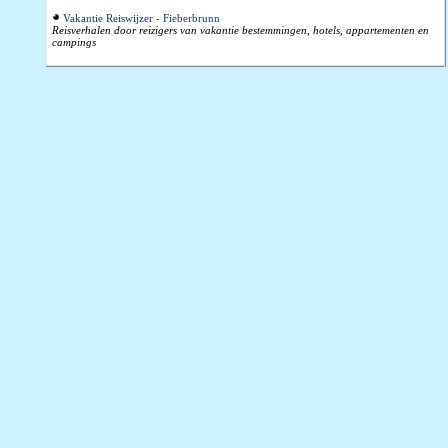
Vakantie Reiswijzer - Fieberbrunn
Reisverhalen door reizigers van vakantie bestemmingen, hotels, appartementen en
campings