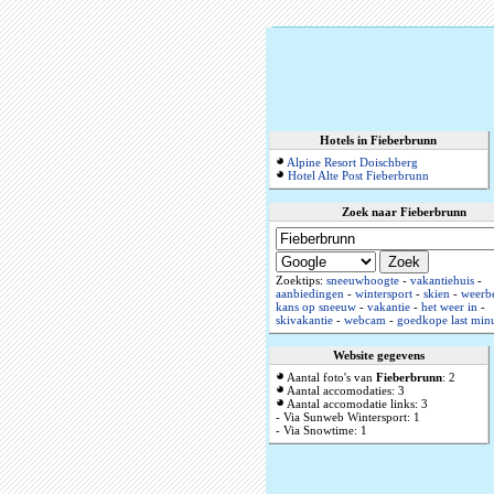
Hotels in Fieberbrunn
Alpine Resort Doischberg
Hotel Alte Post Fieberbrunn
Zoek naar Fieberbrunn
Zoektips:
sneeuwhoogte
-
vakantiehuis
-
aanbiedingen
-
wintersport
-
skien
-
weerbe
kans op sneeuw
-
vakantie
-
het weer in
-
skivakantie
-
webcam
-
goedkope last min
Website gegevens
Aantal foto's van
Fieberbrunn
: 2
Aantal accomodaties: 3
Aantal accomodatie links: 3
- Via Sunweb Wintersport: 1
- Via Snowtime: 1