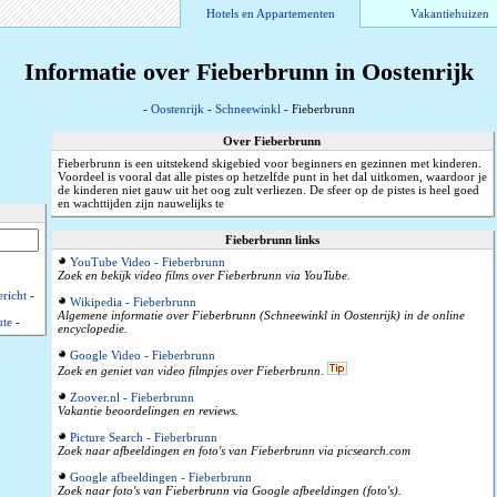
Hotels en Appartementen
Vakantiehuizen
Informatie over Fieberbrunn in Oostenrijk
-
Oostenrijk
-
Schneewinkl
- Fieberbrunn
Over Fieberbrunn
Fieberbrunn is een uitstekend skigebied voor beginners en gezinnen met kinderen.
Voordeel is vooral dat alle pistes op hetzelfde punt in het dal uitkomen, waardoor je
de kinderen niet gauw uit het oog zult verliezen. De sfeer op de pistes is heel goed
en wachttijden zijn nauwelijks te
Fieberbrunn links
YouTube Video - Fieberbrunn
Zoek en bekijk video films over Fieberbrunn via YouTube.
richt
-
Wikipedia - Fieberbrunn
Algemene informatie over Fieberbrunn (Schneewinkl in Oostenrijk) in de online
ute
-
encyclopedie.
Google Video - Fieberbrunn
Zoek en geniet van video filmpjes over Fieberbrunn.
Zoover.nl - Fieberbrunn
Vakantie beoordelingen en reviews.
Picture Search - Fieberbrunn
Zoek naar afbeeldingen en foto's van Fieberbrunn via picsearch.com
Google afbeeldingen - Fieberbrunn
Zoek naar foto's van Fieberbrunn via Google afbeeldingen (foto's).