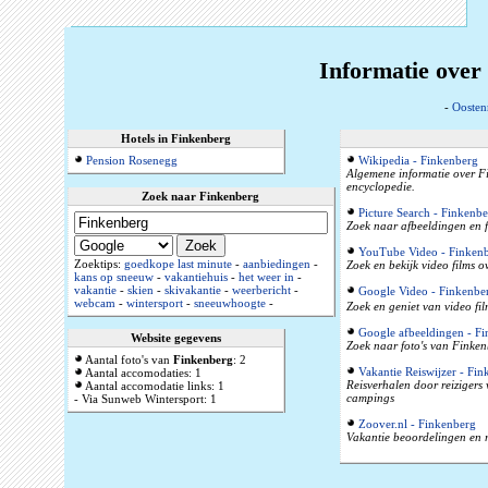
Informatie over
-
Oosten
Hotels in Finkenberg
Pension Rosenegg
Wikipedia - Finkenberg
Algemene informatie over Fin
encyclopedie.
Zoek naar Finkenberg
Picture Search - Finkenbe
Zoek naar afbeeldingen en f
YouTube Video - Finken
Zoektips:
goedkope last minute
-
aanbiedingen
-
Zoek en bekijk video films 
kans op sneeuw
-
vakantiehuis
-
het weer in
-
vakantie
-
skien
-
skivakantie
-
weerbericht
-
Google Video - Finkenbe
webcam
-
wintersport
-
sneeuwhoogte
-
Zoek en geniet van video fi
Google afbeeldingen - F
Website gegevens
Zoek naar foto's van Finken
Aantal foto's van
Finkenberg
: 2
Vakantie Reiswijzer - Fi
Aantal accomodaties: 1
Reisverhalen door reizigers
Aantal accomodatie links: 1
campings
- Via Sunweb Wintersport: 1
Zoover.nl - Finkenberg
Vakantie beoordelingen en r