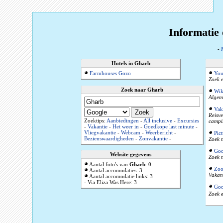
Informatie
-
Hotels in Gharb
Farmhouses Gozo
You
Zoek e
Zoek naar Gharb
Wik
Algeme
Vak
Reisve
Zoektips:
Aanbiedingen
-
All inclusive
-
Excursies
campi
-
Vakantie
-
Het weer in
-
Goedkope last minute
-
Vliegvakantie
-
Webcam
-
Weerbericht
-
Pic
Bezienswaardigheden
-
Zonvakantie
-
Zoek n
Goo
Website gegevens
Zoek n
Aantal foto's van
Gharb
: 0
Zoo
Aantal accomodaties: 3
Vakant
Aantal accomodatie links: 3
- Via Eliza Was Here: 3
Goo
Zoek e