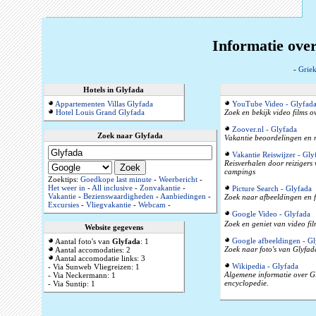
Informatie ove
-
Grie
Hotels in Glyfada
Appartementen Villas Glyfada
YouTube Video - Glyfad
Hotel Louis Grand Glyfada
Zoek en bekijk video films 
Zoover.nl - Glyfada
Zoek naar Glyfada
Vakantie beoordelingen en r
Vakantie Reiswijzer - Gly
Reisverhalen door reizigers
campings
Zoektips:
Goedkope last minute
-
Weerbericht
-
Het weer in
-
All inclusive
-
Zonvakantie
-
Picture Search - Glyfada
Vakantie
-
Bezienswaardigheden
-
Aanbiedingen
-
Zoek naar afbeeldingen en f
Excursies
-
Vliegvakantie
-
Webcam
-
Google Video - Glyfada
Zoek en geniet van video fil
Website gegevens
Google afbeeldingen - Gl
Aantal foto's van
Glyfada
: 1
Zoek naar foto's van Glyfad
Aantal accomodaties: 2
Aantal accomodatie links: 3
Wikipedia - Glyfada
- Via Sunweb Vliegreizen: 1
Algemene informatie over Gl
- Via Neckermann: 1
encyclopedie.
- Via Suntip: 1