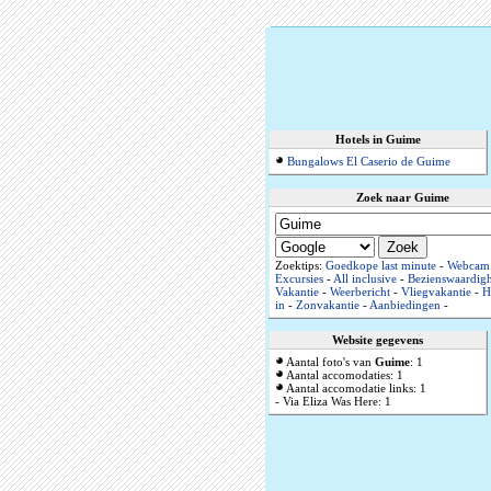
Hotels in Guime
Bungalows El Caserio de Guime
Zoek naar Guime
Zoektips:
Goedkope last minute
-
Webcam
Excursies
-
All inclusive
-
Bezienswaardig
Vakantie
-
Weerbericht
-
Vliegvakantie
-
H
in
-
Zonvakantie
-
Aanbiedingen
-
Website gegevens
Aantal foto's van
Guime
: 1
Aantal accomodaties: 1
Aantal accomodatie links: 1
- Via Eliza Was Here: 1