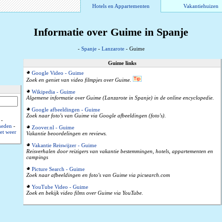
Hotels en Appartementen
Vakantiehuizen
Informatie over Guime in Spanje
-
Spanje
-
Lanzarote
- Guime
Guime links
Google Video - Guime
Zoek en geniet van video filmpjes over Guime.
Wikipedia - Guime
Algemene informatie over Guime (Lanzarote in Spanje) in de online encyclopedie.
Google afbeeldingen - Guime
Zoek naar foto's van Guime via Google afbeeldingen (foto's).
-
heden
-
Zoover.nl - Guime
et weer
Vakantie beoordelingen en reviews.
Vakantie Reiswijzer - Guime
Reisverhalen door reizigers van vakantie bestemmingen, hotels, appartementen en
campings
Picture Search - Guime
Zoek naar afbeeldingen en foto's van Guime via picsearch.com
YouTube Video - Guime
Zoek en bekijk video films over Guime via YouTube.