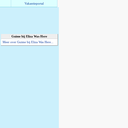
Vakantieportal
Guime bij Eliza Was Here
Meer over Guime bij Eliza Was Here...