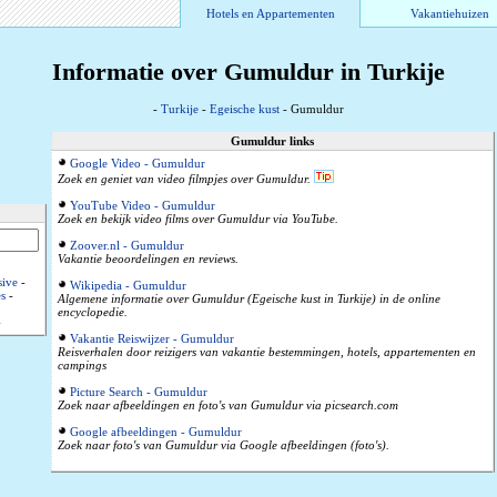
Hotels en Appartementen
Vakantiehuizen
Informatie over Gumuldur in Turkije
-
Turkije
-
Egeische kust
- Gumuldur
Gumuldur links
Google Video - Gumuldur
Zoek en geniet van video filmpjes over Gumuldur.
YouTube Video - Gumuldur
Zoek en bekijk video films over Gumuldur via YouTube.
Zoover.nl - Gumuldur
Vakantie beoordelingen en reviews.
sive
-
Wikipedia - Gumuldur
s
-
Algemene informatie over Gumuldur (Egeische kust in Turkije) in de online
encyclopedie.
-
Vakantie Reiswijzer - Gumuldur
Reisverhalen door reizigers van vakantie bestemmingen, hotels, appartementen en
campings
Picture Search - Gumuldur
Zoek naar afbeeldingen en foto's van Gumuldur via picsearch.com
Google afbeeldingen - Gumuldur
Zoek naar foto's van Gumuldur via Google afbeeldingen (foto's).