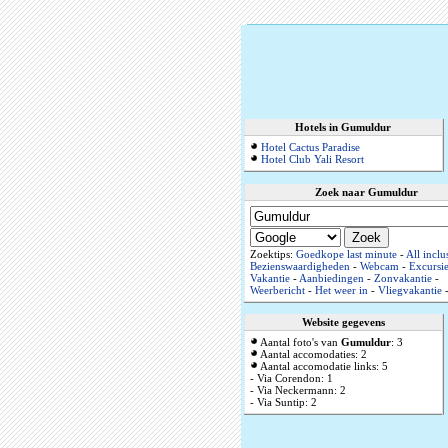
Hotels in Gumuldur
Hotel Cactus Paradise
Hotel Club Yali Resort
Zoek naar Gumuldur
Zoektips:
Goedkope last minute
-
All inclu
Bezienswaardigheden
-
Webcam
-
Excursie
Vakantie
-
Aanbiedingen
-
Zonvakantie
-
Weerbericht
-
Het weer in
-
Vliegvakantie
Website gegevens
Aantal foto's van
Gumuldur
: 3
Aantal accomodaties: 2
Aantal accomodatie links: 5
- Via Corendon: 1
- Via Neckermann: 2
- Via Suntip: 2