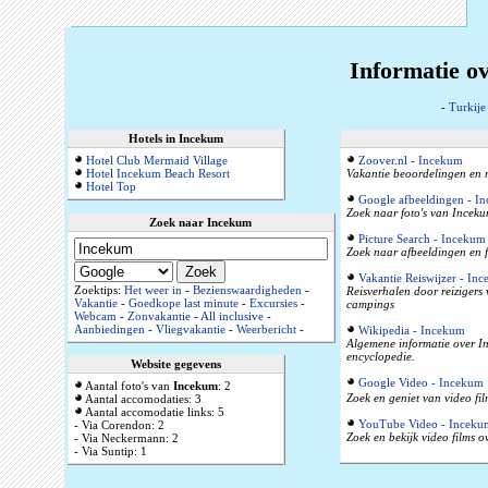
Informatie o
-
Turkije
Hotels in Incekum
Hotel Club Mermaid Village
Zoover.nl - Incekum
Hotel Incekum Beach Resort
Vakantie beoordelingen en r
Hotel Top
Google afbeeldingen - I
Zoek naar foto's van Inceku
Zoek naar Incekum
Picture Search - Incekum
Zoek naar afbeeldingen en f
Vakantie Reiswijzer - In
Zoektips:
Het weer in
-
Bezienswaardigheden
-
Reisverhalen door reizigers
Vakantie
-
Goedkope last minute
-
Excursies
-
campings
Webcam
-
Zonvakantie
-
All inclusive
-
Aanbiedingen
-
Vliegvakantie
-
Weerbericht
-
Wikipedia - Incekum
Algemene informatie over Inc
encyclopedie.
Website gegevens
Google Video - Incekum
Aantal foto's van
Incekum
: 2
Zoek en geniet van video fi
Aantal accomodaties: 3
Aantal accomodatie links: 5
YouTube Video - Inceku
- Via Corendon: 2
Zoek en bekijk video films 
- Via Neckermann: 2
- Via Suntip: 1