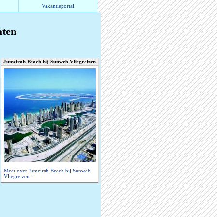
Vakantieportal
aten
Jumeirah Beach bij Sunweb Vliegreizen
Meer over Jumeirah Beach bij Sunweb
Vliegreizen...