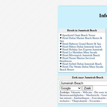
Inf
Hotels in Jumeirah Beach
Aparthotel Oasis Beach Tower
Hotel Dubai Marine Beach Resort &
Spa
Hotel Habtoor Grand Resort & Spa
Hotel Hilton Dubai Jumeirah beach
Hotel Holiday Inn Express Jumeirah
Hotel Le Meridien Mina Seyahi
Hotel Mövenpick Jumeirah Beach
Hotel Nuran Marina Serviced
Residences
Hotel Sofitel Dubai Jumeirah Beach
Hotel The Westin Dubai Mina Seyahi
Beach Resort
Zoek naar Jumeirah Beach
Zoektips:
Vakantie
-
Webcam
-
Het weer in
Bezienswaardigheden
-
Weerbericht
-
Goe
last minute
-
Aanbiedingen
-
Zonvakantie
inclusive
-
Vliegvakantie
-
Excursies
-