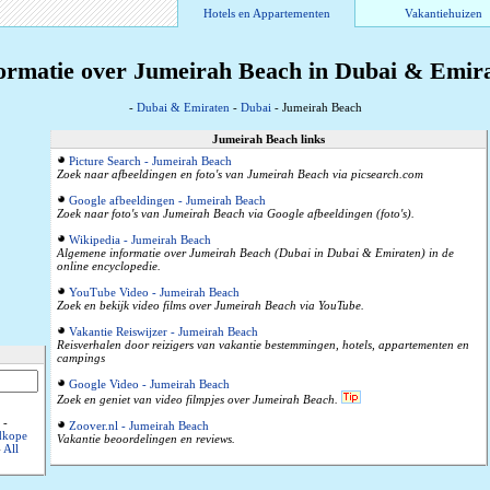
Hotels en Appartementen
Vakantiehuizen
ormatie over Jumeirah Beach in Dubai & Emir
-
Dubai & Emiraten
-
Dubai
- Jumeirah Beach
Jumeirah Beach links
Picture Search - Jumeirah Beach
Zoek naar afbeeldingen en foto's van Jumeirah Beach via picsearch.com
Google afbeeldingen - Jumeirah Beach
Zoek naar foto's van Jumeirah Beach via Google afbeeldingen (foto's).
Wikipedia - Jumeirah Beach
Algemene informatie over Jumeirah Beach (Dubai in Dubai & Emiraten) in de
online encyclopedie.
YouTube Video - Jumeirah Beach
Zoek en bekijk video films over Jumeirah Beach via YouTube.
Vakantie Reiswijzer - Jumeirah Beach
Reisverhalen door reizigers van vakantie bestemmingen, hotels, appartementen en
campings
Google Video - Jumeirah Beach
Zoek en geniet van video filmpjes over Jumeirah Beach.
-
Zoover.nl - Jumeirah Beach
dkope
Vakantie beoordelingen en reviews.
-
All