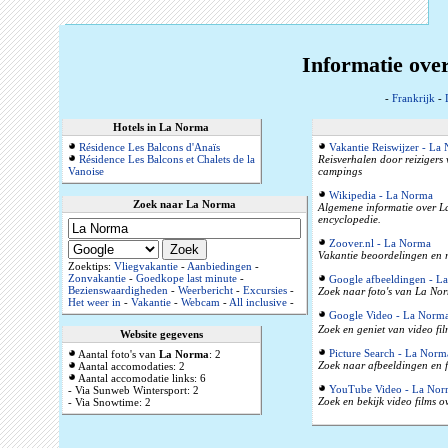
Informatie ove
-
Frankrijk
-
Hotels in La Norma
Résidence Les Balcons d'Anaïs
Vakantie Reiswijzer - La
Résidence Les Balcons et Chalets de la
Reisverhalen door reizigers
Vanoise
campings
Wikipedia - La Norma
Zoek naar La Norma
Algemene informatie over La
encyclopedie.
Zoover.nl - La Norma
Vakantie beoordelingen en r
Zoektips:
Vliegvakantie
-
Aanbiedingen
-
Zonvakantie
-
Goedkope last minute
-
Google afbeeldingen - L
Bezienswaardigheden
-
Weerbericht
-
Excursies
-
Zoek naar foto's van La Nor
Het weer in
-
Vakantie
-
Webcam
-
All inclusive
-
Google Video - La Norm
Zoek en geniet van video fi
Website gegevens
Picture Search - La Norm
Aantal foto's van
La Norma
: 2
Zoek naar afbeeldingen en 
Aantal accomodaties: 2
Aantal accomodatie links: 6
YouTube Video - La Nor
- Via Sunweb Wintersport: 2
Zoek en bekijk video films 
- Via Snowtime: 2