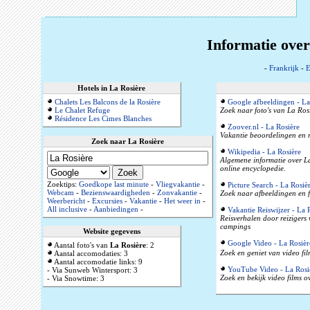
Informatie over
-
Frankrijk
-
E
Hotels in La Rosière
Chalets Les Balcons de la Rosière
Google afbeeldingen - La
Le Chalet Refuge
Zoek naar foto's van La Rosi
Résidence Les Cimes Blanches
Zoover.nl - La Rosière
Vakantie beoordelingen en r
Zoek naar La Rosière
Wikipedia - La Rosière
Algemene informatie over La
online encyclopedie.
Zoektips:
Goedkope last minute
-
Vliegvakantie
-
Picture Search - La Rosiè
Webcam
-
Bezienswaardigheden
-
Zonvakantie
-
Zoek naar afbeeldingen en f
Weerbericht
-
Excursies
-
Vakantie
-
Het weer in
-
All inclusive
-
Aanbiedingen
-
Vakantie Reiswijzer - La 
Reisverhalen door reizigers
campings
Website gegevens
Google Video - La Rosièr
Aantal foto's van
La Rosière
: 2
Zoek en geniet van video fil
Aantal accomodaties: 3
Aantal accomodatie links: 9
YouTube Video - La Rosi
- Via Sunweb Wintersport: 3
Zoek en bekijk video films o
- Via Snowtime: 3