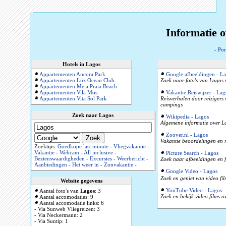
Informatie o
-
Por
Hotels in Lagos
Appartementen Ancora Park
Google afbeeldingen - L
Appartementen Luz Ocean Club
Zoek naar foto's van Lagos 
Appartementen Meia Praia Beach
Appartementen Vila Mos
Vakantie Reiswijzer - Lag
Appartementen Vita Sol Park
Reisverhalen door reizigers
campings
Zoek naar Lagos
Wikipedia - Lagos
Algemene informatie over La
Zoover.nl - Lagos
Vakantie beoordelingen en r
Zoektips:
Goedkope last minute
-
Vliegvakantie
-
Vakantie
-
Webcam
-
All inclusive
-
Picture Search - Lagos
Bezienswaardigheden
-
Excursies
-
Weerbericht
-
Zoek naar afbeeldingen en f
Aanbiedingen
-
Het weer in
-
Zonvakantie
-
Google Video - Lagos
Zoek en geniet van video fi
Website gegevens
YouTube Video - Lagos
Aantal foto's van
Lagos
: 3
Zoek en bekijk video films 
Aantal accomodaties: 9
Aantal accomodatie links: 6
- Via Sunweb Vliegreizen: 3
- Via Neckermann: 2
- Via Suntip: 1