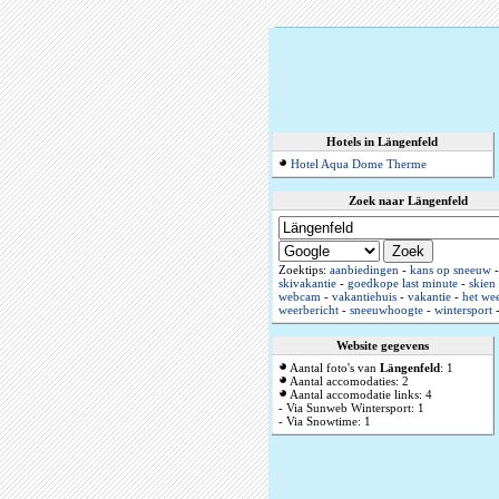
Hotels in Längenfeld
Hotel Aqua Dome Therme
Zoek naar Längenfeld
Zoektips:
aanbiedingen
-
kans op sneeuw
-
skivakantie
-
goedkope last minute
-
skien
webcam
-
vakantiehuis
-
vakantie
-
het wee
weerbericht
-
sneeuwhoogte
-
wintersport
Website gegevens
Aantal foto's van
Längenfeld
: 1
Aantal accomodaties: 2
Aantal accomodatie links: 4
- Via Sunweb Wintersport: 1
- Via Snowtime: 1