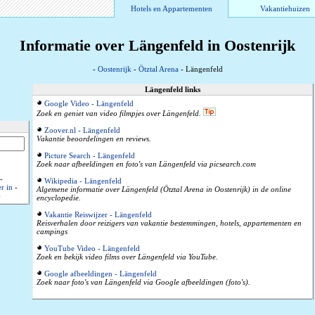
Hotels en Appartementen
Vakantiehuizen
Informatie over Längenfeld in Oostenrijk
-
Oostenrijk
-
Ötztal Arena
- Längenfeld
Längenfeld links
Google Video - Längenfeld
Zoek en geniet van video filmpjes over Längenfeld.
Zoover.nl - Längenfeld
Vakantie beoordelingen en reviews.
Picture Search - Längenfeld
Zoek naar afbeeldingen en foto's van Längenfeld via picsearch.com
-
Wikipedia - Längenfeld
r in
-
Algemene informatie over Längenfeld (Ötztal Arena in Oostenrijk) in de online
-
encyclopedie.
Vakantie Reiswijzer - Längenfeld
Reisverhalen door reizigers van vakantie bestemmingen, hotels, appartementen en
campings
YouTube Video - Längenfeld
Zoek en bekijk video films over Längenfeld via YouTube.
Google afbeeldingen - Längenfeld
Zoek naar foto's van Längenfeld via Google afbeeldingen (foto's).