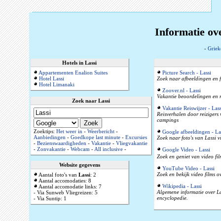
Informatie ov
-
Griek
Hotels in Lassi
Appartementen Enalion Suites
Picture Search - Lassi
Hotel Lassi
Zoek naar afbeeldingen en f
Hotel Limanaki
Zoover.nl - Lassi
Vakantie beoordelingen en r
Zoek naar Lassi
Vakantie Reiswijzer - Lass
Reisverhalen door reizigers
campings
Zoektips:
Het weer in
-
Weerbericht
-
Google afbeeldingen - La
Aanbiedingen
-
Goedkope last minute
-
Excursies
Zoek naar foto's van Lassi v
-
Bezienswaardigheden
-
Vakantie
-
Vliegvakantie
-
Zonvakantie
-
Webcam
-
All inclusive
-
Google Video - Lassi
Zoek en geniet van video fil
Website gegevens
YouTube Video - Lassi
Zoek en bekijk video films o
Aantal foto's van
Lassi
: 2
Aantal accomodaties: 8
Wikipedia - Lassi
Aantal accomodatie links: 7
Algemene informatie over La
- Via Sunweb Vliegreizen: 5
encyclopedie.
- Via Suntip: 1