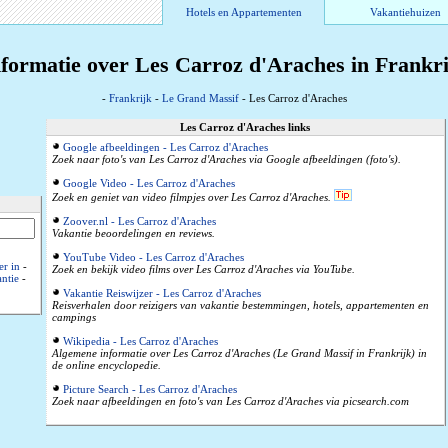
Hotels en Appartementen
Vakantiehuizen
formatie over Les Carroz d'Araches in Frankr
-
Frankrijk
-
Le Grand Massif
- Les Carroz d'Araches
Les Carroz d'Araches links
Google afbeeldingen - Les Carroz d'Araches
Zoek naar foto's van Les Carroz d'Araches via Google afbeeldingen (foto's).
Google Video - Les Carroz d'Araches
Zoek en geniet van video filmpjes over Les Carroz d'Araches.
Zoover.nl - Les Carroz d'Araches
Vakantie beoordelingen en reviews.
YouTube Video - Les Carroz d'Araches
er in
-
Zoek en bekijk video films over Les Carroz d'Araches via YouTube.
ntie
-
Vakantie Reiswijzer - Les Carroz d'Araches
Reisverhalen door reizigers van vakantie bestemmingen, hotels, appartementen en
campings
Wikipedia - Les Carroz d'Araches
Algemene informatie over Les Carroz d'Araches (Le Grand Massif in Frankrijk) in
de online encyclopedie.
Picture Search - Les Carroz d'Araches
Zoek naar afbeeldingen en foto's van Les Carroz d'Araches via picsearch.com