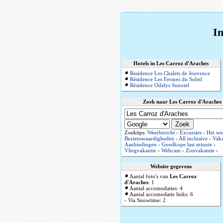
In
Hotels in Les Carroz d'Araches
Residence Les Chalets de Jouvence
Résidence Les Fermes du Soleil
Résidence Odalys Sunotel
Zoek naar Les Carroz d'Araches
Zoektips:
Weerbericht
-
Excursies
-
Het we
Bezienswaardigheden
-
All inclusive
-
Vaka
Aanbiedingen
-
Goedkope last minute
-
Vliegvakantie
-
Webcam
-
Zonvakantie
-
Website gegevens
Aantal foto's van
Les Carroz
d'Araches
: 1
Aantal accomodaties: 4
Aantal accomodatie links: 6
- Via Snowtime: 2