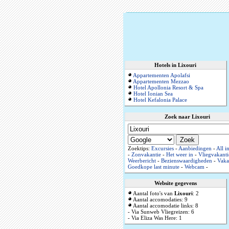
Hotels in Lixouri
Appartementen Apolafsi
Appartementen Mezzao
Hotel Apollonia Resort & Spa
Hotel Ionian Sea
Hotel Kefalonia Palace
Zoek naar Lixouri
Zoektips:
Excursies
-
Aanbiedingen
-
All i
-
Zonvakantie
-
Het weer in
-
Vliegvakanti
Weerbericht
-
Bezienswaardigheden
-
Vaka
Goedkope last minute
-
Webcam
-
Website gegevens
Aantal foto's van
Lixouri
: 2
Aantal accomodaties: 9
Aantal accomodatie links: 8
- Via Sunweb Vliegreizen: 6
- Via Eliza Was Here: 1