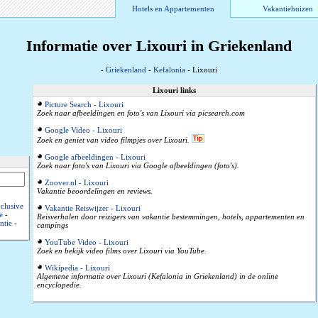
Hotels en Appartementen
Vakantiehuizen
Informatie over Lixouri in Griekenland
-
Griekenland
-
Kefalonia
- Lixouri
Lixouri links
Picture Search - Lixouri
Zoek naar afbeeldingen en foto's van Lixouri via picsearch.com
Google Video - Lixouri
Zoek en geniet van video filmpjes over Lixouri.
Google afbeeldingen - Lixouri
Zoek naar foto's van Lixouri via Google afbeeldingen (foto's).
Zoover.nl - Lixouri
Vakantie beoordelingen en reviews.
nclusive
Vakantie Reiswijzer - Lixouri
e
-
Reisverhalen door reizigers van vakantie bestemmingen, hotels, appartementen en
ntie
-
campings
YouTube Video - Lixouri
Zoek en bekijk video films over Lixouri via YouTube.
Wikipedia - Lixouri
Algemene informatie over Lixouri (Kefalonia in Griekenland) in de online
encyclopedie.