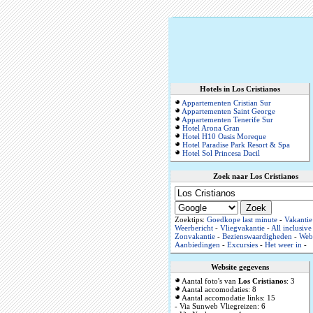
Hotels in Los Cristianos
Appartementen Cristian Sur
Appartementen Saint George
Appartementen Tenerife Sur
Hotel Arona Gran
Hotel H10 Oasis Moreque
Hotel Paradise Park Resort & Spa
Hotel Sol Princesa Dacil
Zoek naar Los Cristianos
Zoektips:
Goedkope last minute
-
Vakantie
Weerbericht
-
Vliegvakantie
-
All inclusive
Zonvakantie
-
Bezienswaardigheden
-
Web
Aanbiedingen
-
Excursies
-
Het weer in
-
Website gegevens
Aantal foto's van
Los Cristianos
: 3
Aantal accomodaties: 8
Aantal accomodatie links: 15
- Via Sunweb Vliegreizen: 6