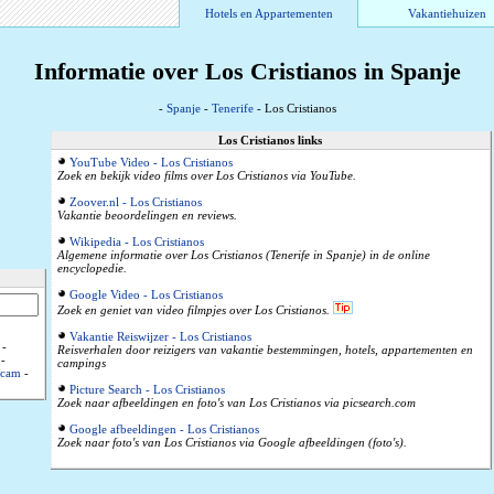
Hotels en Appartementen
Vakantiehuizen
Informatie over Los Cristianos in Spanje
-
Spanje
-
Tenerife
- Los Cristianos
Los Cristianos links
YouTube Video - Los Cristianos
Zoek en bekijk video films over Los Cristianos via YouTube.
Zoover.nl - Los Cristianos
Vakantie beoordelingen en reviews.
Wikipedia - Los Cristianos
Algemene informatie over Los Cristianos (Tenerife in Spanje) in de online
encyclopedie.
Google Video - Los Cristianos
Zoek en geniet van video filmpjes over Los Cristianos.
Vakantie Reiswijzer - Los Cristianos
-
Reisverhalen door reizigers van vakantie bestemmingen, hotels, appartementen en
-
campings
cam
-
Picture Search - Los Cristianos
Zoek naar afbeeldingen en foto's van Los Cristianos via picsearch.com
Google afbeeldingen - Los Cristianos
Zoek naar foto's van Los Cristianos via Google afbeeldingen (foto's).