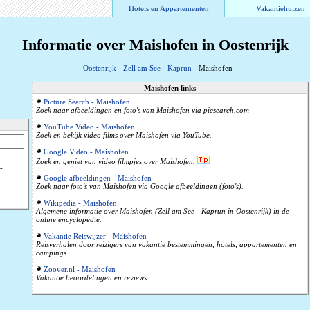
Hotels en Appartementen
Vakantiehuizen
Informatie over Maishofen in Oostenrijk
-
Oostenrijk
-
Zell am See - Kaprun
- Maishofen
Maishofen links
Picture Search - Maishofen
Zoek naar afbeeldingen en foto's van Maishofen via picsearch.com
YouTube Video - Maishofen
Zoek en bekijk video films over Maishofen via YouTube.
Google Video - Maishofen
Zoek en geniet van video filmpjes over Maishofen.
-
Google afbeeldingen - Maishofen
Zoek naar foto's van Maishofen via Google afbeeldingen (foto's).
Wikipedia - Maishofen
Algemene informatie over Maishofen (Zell am See - Kaprun in Oostenrijk) in de
online encyclopedie.
Vakantie Reiswijzer - Maishofen
Reisverhalen door reizigers van vakantie bestemmingen, hotels, appartementen en
campings
Zoover.nl - Maishofen
Vakantie beoordelingen en reviews.