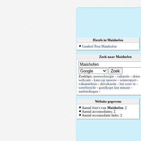
Hotels in Maishofen
Gasthof Post Maishofen
Zoek naar Maishofen
Zoektips:
sneeuwhoogte
-
vakantie
-
skien
webcam
-
kans op sneeuw
-
wintersport
-
vakantiehuis
-
skivakantie
-
het weer in
-
weerbericht
-
goedkope last minute
-
aanbiedingen
-
Website gegevens
Aantal foto's van
Maishofen
: 2
Aantal accomodaties: 2
Aantal accomodatie links: 2