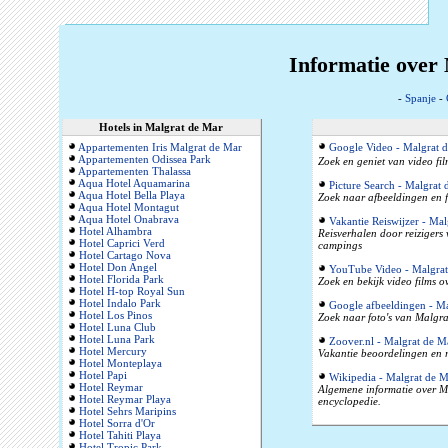
Informatie over
-
Spanje
-
Hotels in Malgrat de Mar
Appartementen Iris Malgrat de Mar
Google Video - Malgrat 
Appartementen Odissea Park
Zoek en geniet van video fi
Appartementen Thalassa
Aqua Hotel Aquamarina
Picture Search - Malgrat 
Aqua Hotel Bella Playa
Zoek naar afbeeldingen en f
Aqua Hotel Montagut
Aqua Hotel Onabrava
Vakantie Reiswijzer - Mal
Hotel Alhambra
Reisverhalen door reizigers
Hotel Caprici Verd
campings
Hotel Cartago Nova
Hotel Don Angel
YouTube Video - Malgrat
Hotel Florida Park
Zoek en bekijk video films 
Hotel H-top Royal Sun
Hotel Indalo Park
Google afbeeldingen - Ma
Hotel Los Pinos
Zoek naar foto's van Malgra
Hotel Luna Club
Hotel Luna Park
Zoover.nl - Malgrat de M
Hotel Mercury
Vakantie beoordelingen en r
Hotel Monteplaya
Hotel Papi
Wikipedia - Malgrat de M
Hotel Reymar
Algemene informatie over Ma
Hotel Reymar Playa
encyclopedie.
Hotel Sehrs Maripins
Hotel Sorra d'Or
Hotel Tahiti Playa
Hotel Tropic Park