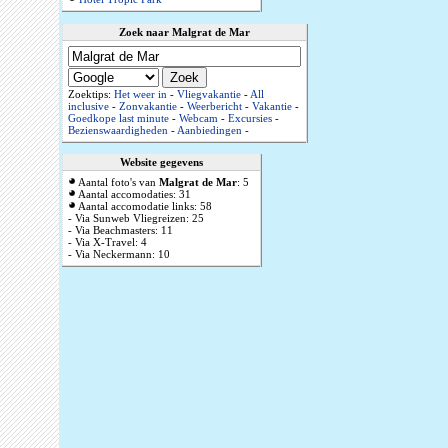
Zoek naar Malgrat de Mar
Zoektips:
Het weer in
-
Vliegvakantie
-
All
inclusive
-
Zonvakantie
-
Weerbericht
-
Vakantie
-
Goedkope last minute
-
Webcam
-
Excursies
-
Bezienswaardigheden
-
Aanbiedingen
-
Website gegevens
Aantal foto's van
Malgrat de Mar
: 5
Aantal accomodaties: 31
Aantal accomodatie links: 58
- Via Sunweb Vliegreizen: 25
- Via Beachmasters: 11
- Via X-Travel: 4
- Via Neckermann: 10