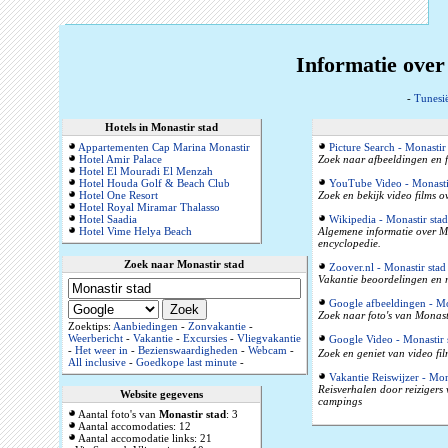
Informatie over
-
Tunesi
Hotels in Monastir stad
Appartementen Cap Marina Monastir
Picture Search - Monastir
Hotel Amir Palace
Zoek naar afbeeldingen en f
Hotel El Mouradi El Menzah
Hotel Houda Golf & Beach Club
YouTube Video - Monasti
Hotel One Resort
Zoek en bekijk video films o
Hotel Royal Miramar Thalasso
Hotel Saadia
Wikipedia - Monastir stad
Hotel Vime Helya Beach
Algemene informatie over Mo
encyclopedie.
Zoek naar Monastir stad
Zoover.nl - Monastir stad
Vakantie beoordelingen en r
Google afbeeldingen - Mo
Zoek naar foto's van Monasti
Zoektips:
Aanbiedingen
-
Zonvakantie
-
Weerbericht
-
Vakantie
-
Excursies
-
Vliegvakantie
Google Video - Monastir 
-
Het weer in
-
Bezienswaardigheden
-
Webcam
-
Zoek en geniet van video fil
All inclusive
-
Goedkope last minute
-
Vakantie Reiswijzer - Mon
Reisverhalen door reizigers
Website gegevens
campings
Aantal foto's van
Monastir stad
: 3
Aantal accomodaties: 12
Aantal accomodatie links: 21