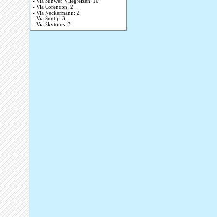
- Via Sunweb Vliegreizen: 10
- Via Corendon: 2
- Via Neckermann: 2
- Via Suntip: 3
- Via Skytours: 3